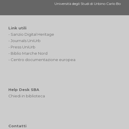
Università degli Studi di Urbino Carlo Bo
Link utili
-
Sanzio Digital Heritage
-
Journals UniUrb
-
Press UniUrb
-
Biblio Marche Nord
-
Centro documentazione europea
Help Desk SBA
Chiedi in biblioteca
Contatti