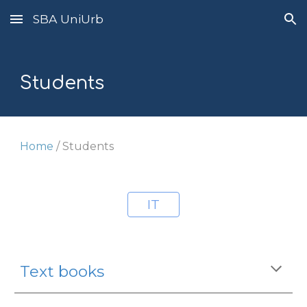
SBA UniUrb
Skip to main content
Skip to navigation
Students
Home
/
Students
IT
Text books