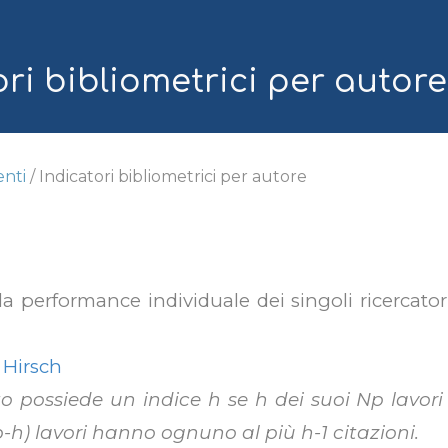
ip to main content
Skip to navigat
ori
bibliometrici per autore
enti
/
Indicatori bibliometrici per autore
la performance individuale dei singoli ricercator
 Hirsch
o possiede un indice h se h dei suoi Np lavor
-h) lavori hanno ognuno al più h-1 citazioni.