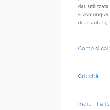
dati utilizzata
È comunque un
di un autore,
Come si cal
Criticità
I
ndici H alte