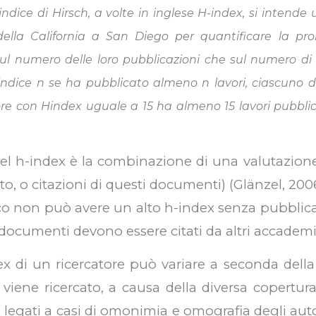
indice di Hirsch, a volte in inglese H-index, si intende
 della California a San Diego per quantificare la proli
ul numero delle loro pubblicazioni che sul numero di c
 indice n se ha pubblicato almeno n lavori, ciascuno dei
re con Hindex uguale a 15 ha almeno 15 lavori pubblic
del h-index è la combinazione di una valutazione 
to, o citazioni di questi documenti) (Glänzel, 200
o non può avere un alto h-index senza pubblic
 documenti devono essere citati da altri accademici
dex di un ricercatore può variare a seconda della
i viene ricercato, a causa della diversa copertur
ri legati a casi di omonimia e omografia degli auto