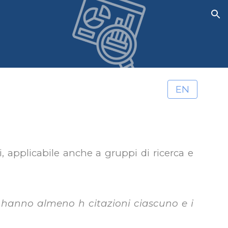
ion
EN
i, applicabile anche a gruppi di ricerca e
i hanno almeno h citazioni ciascuno e i