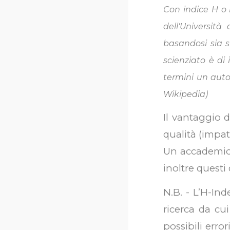
Con indice H o 
dell'Università
basandosi sia s
scienziato è di
termini un auto
Wikipedia)
Il vantaggio 
qualità (impat
Un accademic
inoltre questi
N.B. - L’H-In
ricerca da cu
possibili erro