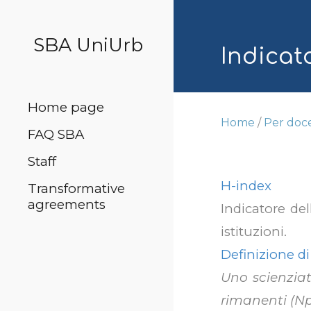
Sk
SBA UniUrb
Indicat
Home page
Home
/
Per doc
FAQ SBA
Staff
H-index
Transformative
agreements
Indicatore del
istituzioni.
Definizione di
Uno scienziat
rimanenti (Np