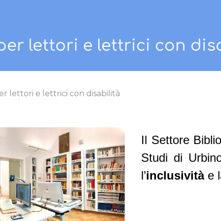
ip to main content
Skip to navigat
per lettori e lettrici con dis
er lettori e lettrici con disabilità
Il Settore Bibli
Studi di Urbin
l’
inclusività
e 