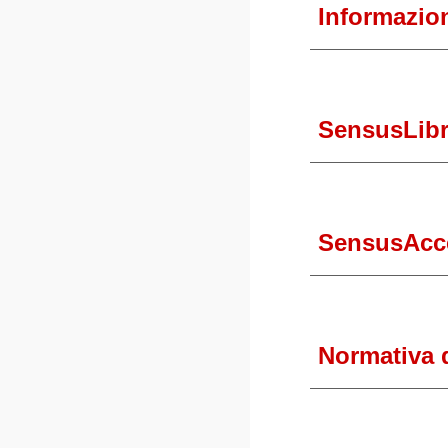
Informazioni
SensusLibr
SensusAcc
Normativa d