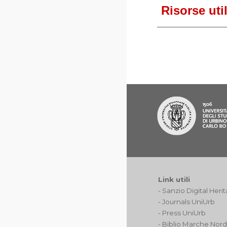
Risorse util
Link utili
-
Sanzio Digital Heri
-
Journals UniUrb
-
Press UniUrb
-
Biblio Marche Nor