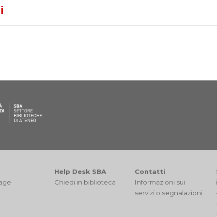
i
Help Desk SBA
Contatti
tage
Chiedi in biblioteca
I
nformazioni sui
servizi
o segnalazioni
d