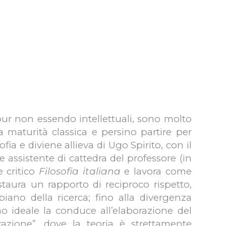
 pur non essendo intellettuali, sono molto
la maturità classica e persino partire per
fia e diviene allieva di Ugo Spirito, con il
 assistente di cattedra del professore (in
 critico
Filosofia italiana
e lavora come
staura un rapporto di reciproco rispetto,
iano della ricerca; fino alla divergenza
o ideale la conduce all’elaborazione del
razione”, dove la teoria è strettamente