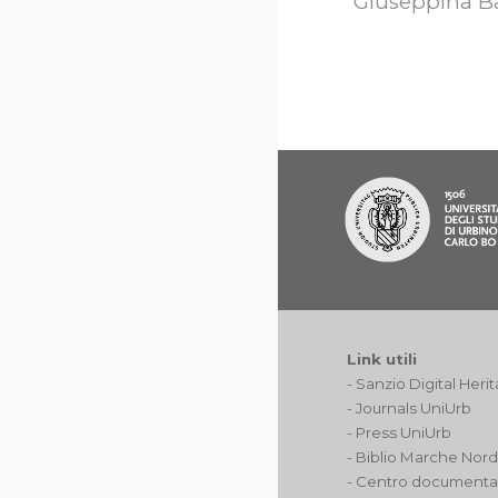
Giuseppina Ba
Link utili
-
Sanzio Digital Heri
-
Journals UniUrb
-
Press UniUrb
-
Biblio Marche Nor
-
Centro documenta