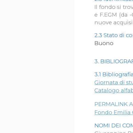
Il fondo si tr
e F.EGM (da -0
nuove acquisi
2.3
Stato di c
Buono
3. BIBLIOGR
3.1 Bibliogra
Giornata di st
Catalogo alfa
PERMALINK 
Fondo Emilia 
NOM
I
DE
I
COM