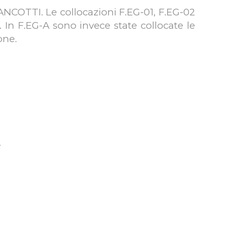
GIANCOTTI. Le collocazioni F.EG-01, F.EG-02
e. In F.EG-A sono invece state collocate le
one.
.