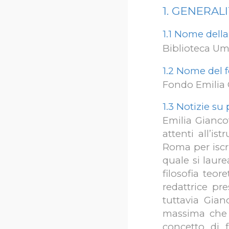
1. GENERAL
1.1
Nome della 
Biblioteca Uma
1.2 Nome del
Fondo Emilia 
1.3 Notizie su
Emilia Giancot
attenti all’is
Roma per iscri
quale si laure
filosofia teor
redattrice pr
tuttavia Gian
massima che a
concetto di f