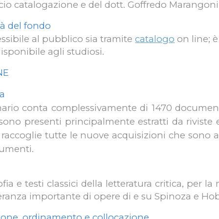
icio catalogazione e del dott. Goffredo Marangoni
ità del fondo
essibile al pubblico sia tramite
catalogo
on line; 
isponibile agli studiosi.
NE
za
inario conta complessivamente di 1470 documenti, 
sono presenti principalmente estratti da riviste
 raccoglie tutte le nuove acquisizioni che sono a
umenti.
ofia e testi classici della letteratura critica, per
anza importante di opere di e su Spinoza e Ho
zione, ordinamento e collocazione