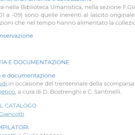
ova nella Biblioteca Umanistica, nella sezione F.
1 a -09) sono quelle inerenti al lascito original
zioni che nel tempo hanno alimentato la collezi
onservazione
AFIA E DOCUMENTAZIONE
fia e documentazione
udi
in occasione del trentennale della scomparsa
betico
, a cura di D. Bostrenghi e C. Santinelli.
AL CATALOGO
Giancotti
PILATOR
I