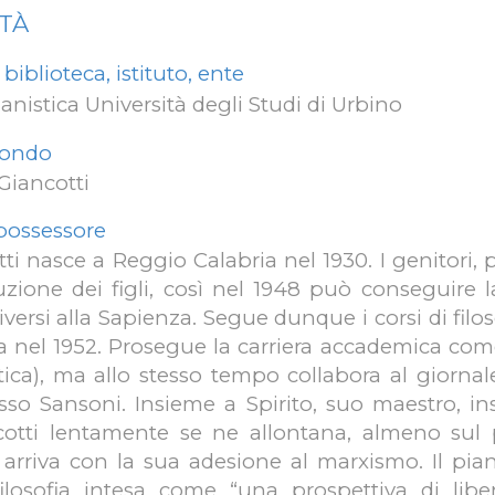
ITÀ
biblioteca, istituto, ente
nistica Università degli Studi di Urbino
 fondo
Giancotti
 possessore
ti nasce a Reggio Calabria nel 1930. I genitori,
truzione dei figli, così nel 1948 può conseguire 
versi alla Sapienza. Segue dunque i corsi di filoso
a nel 1952. Prosegue la carriera accademica come
etica), ma allo stesso tempo collabora al giornale
esso Sansoni. Insieme a Spirito, suo maestro, in
cotti lentamente se ne allontana, almeno sul p
rriva con la sua adesione al marxismo. Il pian
ilosofia intesa come “una prospettiva di libe