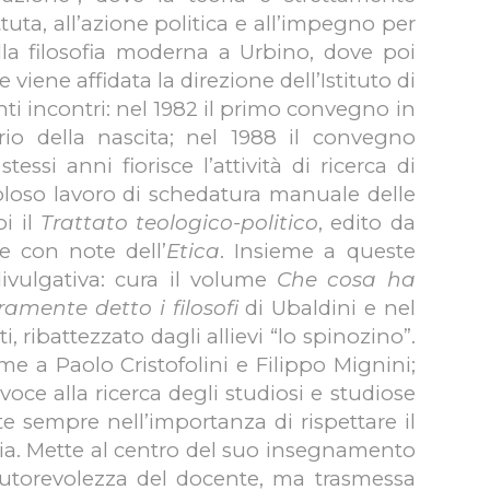
attuta, all’azione politica e all’impegno per
ella filosofia moderna a Urbino, dove poi
viene affidata la direzione dell’Istituto di
ti incontri: nel 1982 il primo convegno in
rio della nascita; nel 1988 il convegno
stessi anni fiorisce l’attività di ricerca di
coloso lavoro di schedatura manuale delle
i il
Trattato teologico-politico
, edito da
e con note dell’
Etica
. Insieme a queste
 divulgativa: cura il volume
Che cosa ha
mente detto i filosofi
di Ubaldini e nel
ti, ribattezzato dagli allievi “lo spinozino”.
me a Paolo Cristofolini e Filippo Mignini;
oce alla ricerca degli studiosi e studiose
te sempre nell’importanza di rispettare il
eria. Mette al centro del suo insegnamento
l’autorevolezza del docente, ma trasmessa