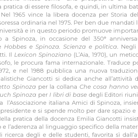
a pratica di essere filosofa, e quindi, in ultima b
tà. Nel 1965 vince la libera docenza per Storia d
soressa ordinaria nel 1975. Per ben due mandati le 
’Università e in questo periodo promuove importan
to a Spinoza, in occasione del 350° anniversa
le
Hobbes e Spinoza. Scienza e politica
. Negli 
ti. Il
Lexicon Spinoziano
(L’Aia, 1970), un meti
osofo, le procura fama internazionale. Traduce po
1972, e nel 1988 pubblica una nuova traduzion
alistiche Giancotti si dedica anche all’attività
tto Spinoza
per la collana
Che cosa hanno vera
uch Spinoza
per
I libri di base
degli Editori riuni
 l’Associazione italiana Amici di Spinoza, insie
presidente e si spende molto per dare spazio e v
ella pratica della docenza Emilia Giancotti insis
co e l’aderenza al linguaggio specifico della mat
i ricerca degli e delle studenti, favorita sì dal