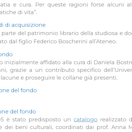
tia e cura. Per queste ragioni forse alcuni al
tiche di vita”.
i di acquisizione
 parte del patrimonio librario della studiosa e do
to dal figlio Federico Boscherini all’Ateneo.
 fondo
to inizialmente affidato alla cura di Daniela Bostr
nni, grazie a un contributo specifico dell’Unive
lacune e proseguire le collane già presenti.
ione del fondo
ione del fondo
95 è stato predisposto un
catalogo
realizzato 
 dei beni culturali, coordinati dai prof. Anna 