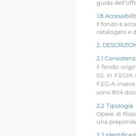
guida dell’Uff
1.8 Accessibil
Il fondo è acc
catalogato e d
2. DESCRIZIO
2.1 Consisten
Il fondo orig
02. In F.EGM. 
F.EG-A invece
sono 804 doc
2.2
Tipologia
Opere di filos
una preponder
2.3
Identifica