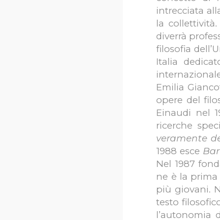
intrecciata all
la collettivi
diverrà profes
filosofia dell
Italia dedica
internaziona
Emilia Giancot
opere del fil
Einaudi nel 
ricerche speci
veramente de
1988 esce
Bar
Nel 1987 fonda
ne è la prima 
più giovani. N
testo filosofi
l’autonomia d