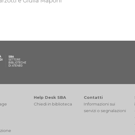
rzotti e Giulia Maponi
Help Desk SBA
Contatti
tage
Chiedi in biblioteca
I
nformazioni sui
servizi
o segnalazioni
d
zione