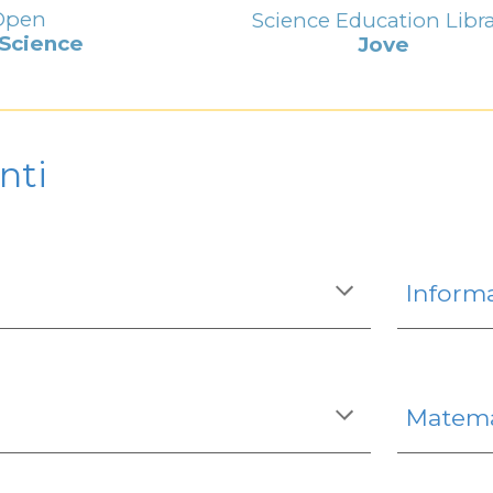
Open
Science Education Libr
Science
Jove
nti
Inform
Matema