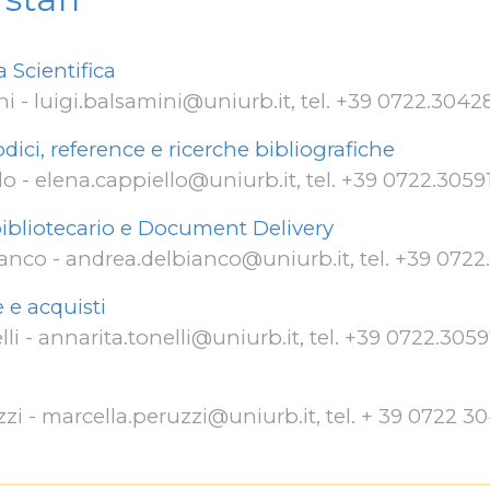
 Scientifica
i - luigi.balsamini@uniurb.it, tel. +39 0722.3042
dici, reference e ricerche bibliografiche
lo
-
elena.cappiello
@uniurb.it, tel.
+39 0722.3059
rbibliotecario e Document Delivery
ianco
-
andrea
.
delbianco
@uniurb.it, tel. +39 072
 e acquisti
li
-
annarita
.
tonelli
@uniurb.it, tel. +39 0722.30
59
zzi -
marcella.peruzzi@uniurb.it,
tel. + 39 0722 3