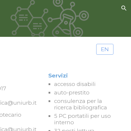
ion
EN
Servizi
a
ccesso disabili
917
a
uto-prestito
c
onsulenza per la
fica@uniurb.it
ricerca bibliografica
iotecario
5 PC portatili per uso
interno
fica@uniurb.it
32 posti lettura