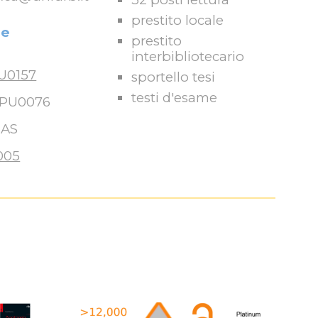
prestito locale
le
prestito
interbibliotecario
PU0157
sportello tesi
t
esti d'esame
RPU0076
 AS
005