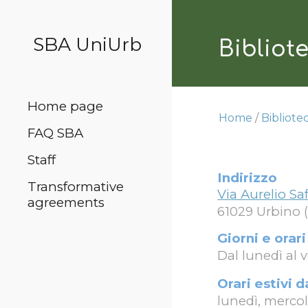
Sk
SBA UniUrb
Bibliot
Home page
Home
/
Bibliote
FAQ SBA
Staff
Indirizzo
Transformative
Via Aurelio Saff
agreements
61029 Urbino 
Giorni e orari
Dal lunedì al v
Orari estivi d
lunedì, mercol