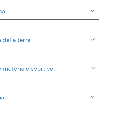
na
 della terra
 motorie e sportive
ia