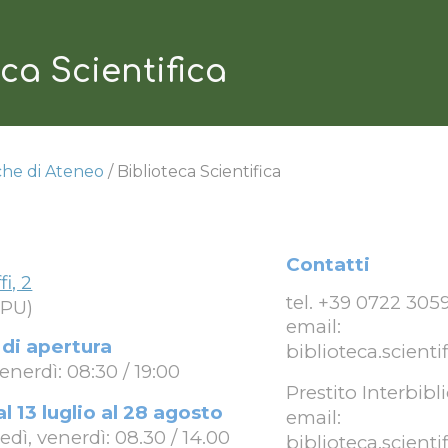
ip to main content
Skip to navigat
eca Scientifica
che di Ateneo
/ Biblioteca
Scientifica
Contatti
i, 2
t
el. +39 0722 30
5
(PU)
e
mail:
 di apertura
biblioteca.scienti
enerdì: 08:30 / 19:00
Prestito Interbibl
al 13 luglio al 28 agosto
email:
edì, venerdì: 08.30 / 14.00
biblioteca.scienti