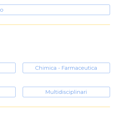
go
Chimica - Farmaceutica
e
Multidisciplinari