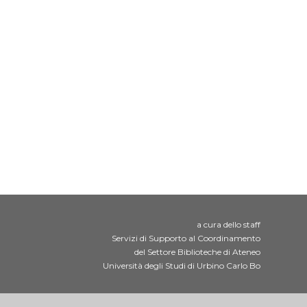
a cura dello staff
Servizi di Supporto al Coordinamento
del Settore Biblioteche di Ateneo
Università degli Studi di Urbino Carlo Bo