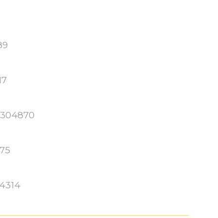
89
17
2.304
870
75
04314