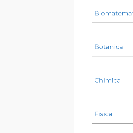
Bio
matemat
B
otanica
Chimica
Fisica