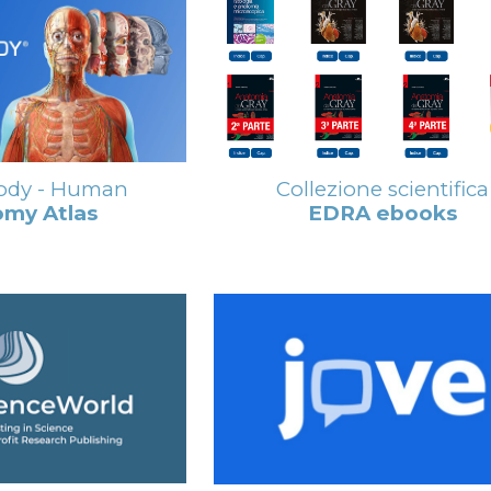
Collezione scientifica
Body - Human
EDRA ebooks
my Atlas