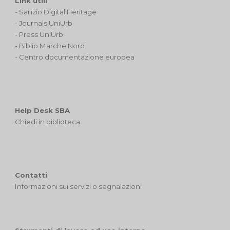
Link utili
-
Sanzio Digital Heritage
-
Journals UniUrb
-
Press UniUrb
-
Biblio Marche Nord
-
Centro documentazione europea
Help Desk SBA
Chiedi in biblioteca
Contatti
I
nformazioni sui servizi
o segnalazioni